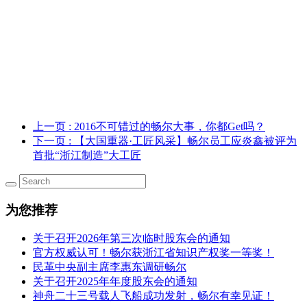
上一页
: 2016不可错过的畅尔大事，你都Get吗？
下一页
: 【大国重器·工匠风采】畅尔员工应炎鑫被评为
首批“浙江制造”大工匠
为您推荐
关于召开2026年第三次临时股东会的通知
官方权威认可！畅尔获浙江省知识产权奖一等奖！
民革中央副主席李惠东调研畅尔
关于召开2025年年度股东会的通知
神舟二十三号载人飞船成功发射，畅尔有幸见证！