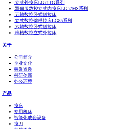
立式外拉床LG71TG系列
双伺服数控立式内拉床LG57MS系列
五轴数控卧式侧拉床
立式数控键槽拉床LG85系列
六轴数控卧式侧拉床
榫槽数控立式外拉床
关于
公司简介
企业文化
荣誉资质
科研创新
办公环境
产品
拉床
专用机床
智能化成套设备
拉刀