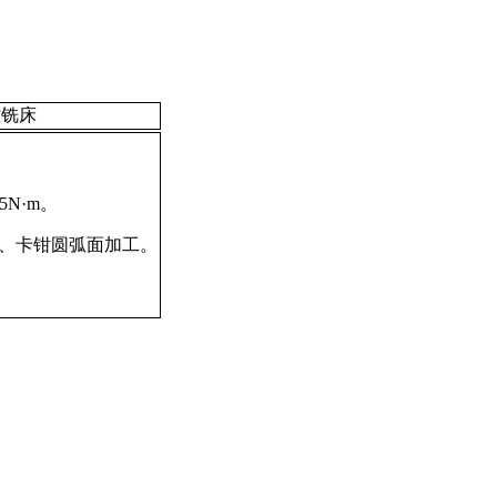
控铣床
N·m。
架、卡钳圆弧面加工。