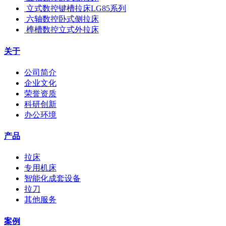
立式数控键槽拉床LG85系列
六轴数控卧式侧拉床
榫槽数控立式外拉床
关于
公司简介
企业文化
荣誉资质
科研创新
办公环境
产品
拉床
专用机床
智能化成套设备
拉刀
其他服务
案例