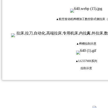
▲航空发动机榫槽加工数控卧式侧拉床（
▲榫槽拉削示意
▲LG557MH系列
拉削示意