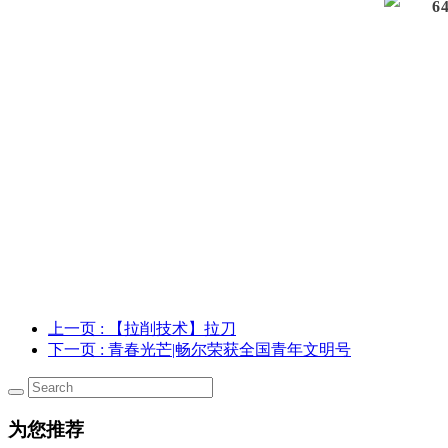
上一页
: 【拉削技术】拉刀
下一页
: 青春光芒|畅尔荣获全国青年文明号
为您推荐