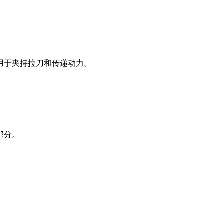
用于夹持拉刀和传递动力。
。
部分。
。