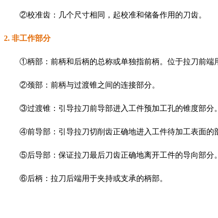
②校准齿：几个尺寸相同，起校准和储备作用的刀齿。
2. 非工作部分
①柄部：前柄和后柄的总称或单独指前柄。位于拉刀前端
②颈部：前柄与过渡锥之间的连接部分。
③过渡锥：引导拉刀前导部进入工件预加工孔的锥度部分
④前导部：引导拉刀切削齿正确地进入工件待加工表面的
⑤后导部：保证拉刀最后刀齿正确地离开工件的导向部分
⑥后柄：拉刀后端用于夹持或支承的柄部。